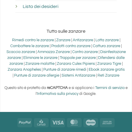
Lista dei desideri
Tutto sulle zanzare
Rimedi contro le zanzare
|
Zanzare
|
Antizanzare
|
Lotta zanzare
|
Combattere le zanzare
|
Prodotti contro zanzare
|
Cattura zanzare
|
Scaccia zanzare
|
Ammazza Zanzare
|
Contro zanzare
|
Disinfestazione
zanzare
|
Eliminare le zanzare
|
Trappole per zanzare
|
Difendersi dalle
zanzare
|
Zanzare malattie
|
Zanzara Culex Pipiens
|
Zanzara Tigre
|
Zanzara Anopheles
|
Punture di zanzare rimedi
|
Ebook zanzare gratis
|
Punture di zanzare allergie
|
Sistemi Antizanzare
|
Reti Zanzare
Questo sito è protetto da
reCAPTCHA
e si applicano i
Termini di servizio
e
l'
Informativa sulla privacy
di Google.
PayPal
CartaSi
Visa
MasterCard
Maestro
Cash
On