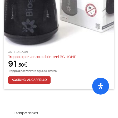
ANTI-ZANZARE
Trappola per zanzare da interni BG HOME
91
€
50
,
Trappola per zanzara tigre da interno
AGGIUNGI AL CARRELLO
Trasparenza