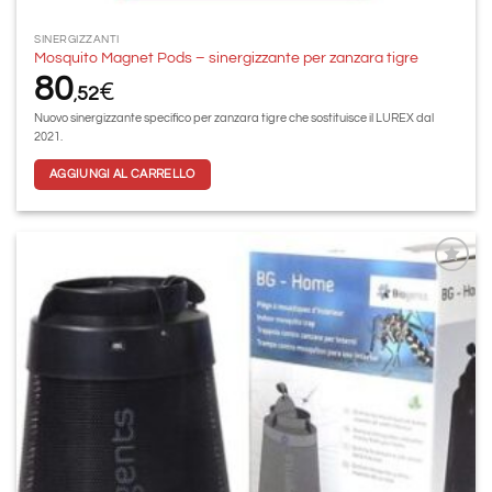
SINERGIZZANTI
Mosquito Magnet Pods – sinergizzante per zanzara tigre
80
€
52
,
Nuovo sinergizzante specifico per zanzara tigre che sostituisce il LUREX dal
2021.
AGGIUNGI AL CARRELLO
Aggiungi
alla lista
dei
desideri