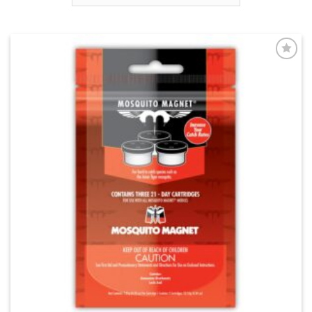
Aggiungi
alla lista
dei
desideri