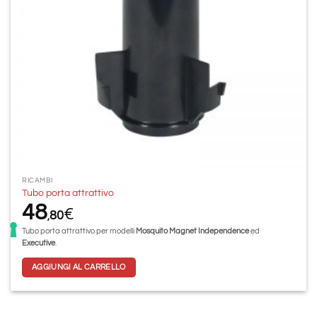
RICAMBI
Tubo porta attrattivo
48
€
80
,
Tubo porta attrattivo per modelli
Mosquito Magnet Independence
ed
Executive
.
AGGIUNGI AL CARRELLO