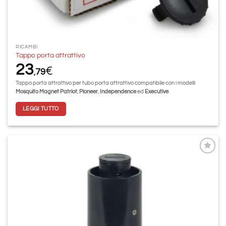
RICAMBI
Tappo porta attrattivo
23
€
79
,
Tappo porta attrattivo per tubo porta attrattivo compatibile con i modelli
Mosquito Magnet Patriot
,
Pioneer
,
Independence
ed
Executive
.
LEGGI TUTTO
Aggiungi
alla lista
dei
desideri