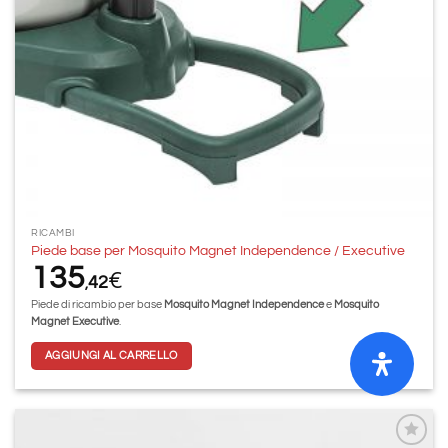
RICAMBI
Piede base per Mosquito Magnet Independence / Executive
135
€
42
,
Piede di ricambio per base
Mosquito Magnet Independence
e
Mosquito
Magnet
Executive
.
AGGIUNGI AL CARRELLO