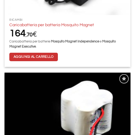
RICAMBI
Caricabatteria per batteria Mosquito Magnet
164
€
70
,
Caricabatteria per batterie
Mosquito Magnet Independence
e
Mosquito
Magnet Executive
.
AGGIUNGI AL CARRELLO
Aggiungi
alla lista
dei
desideri