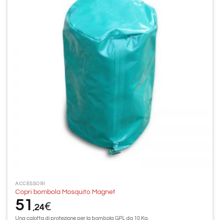
alla lista
dei
desideri
ACCESSORI
Copri bombola Mosquito Magnet
51
€
24
,
Una calotta di protezione per la bombola GPL da 10 Kg.