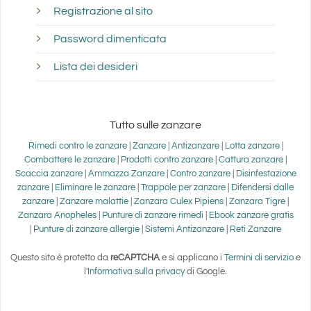
Registrazione al sito
Password dimenticata
Lista dei desideri
Tutto sulle zanzare
Rimedi contro le zanzare
|
Zanzare
|
Antizanzare
|
Lotta zanzare
|
Combattere le zanzare
|
Prodotti contro zanzare
|
Cattura zanzare
|
Scaccia zanzare
|
Ammazza Zanzare
|
Contro zanzare
|
Disinfestazione
zanzare
|
Eliminare le zanzare
|
Trappole per zanzare
|
Difendersi dalle
zanzare
|
Zanzare malattie
|
Zanzara Culex Pipiens
|
Zanzara Tigre
|
Zanzara Anopheles
|
Punture di zanzare rimedi
|
Ebook zanzare gratis
|
Punture di zanzare allergie
|
Sistemi Antizanzare
|
Reti Zanzare
Questo sito è protetto da
reCAPTCHA
e si applicano i
Termini di servizio
e
l'
Informativa sulla privacy
di Google.