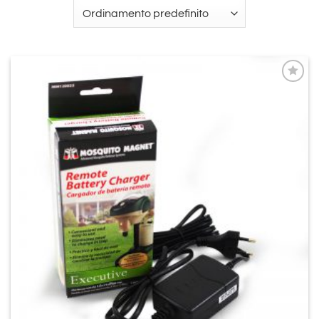
Aggiungi
alla lista
dei
desideri