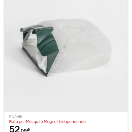
Aggiungi
alla lista
dei
desideri
RICAMBI
Rete per Mosquito Magnet Independence
52
€
09
,