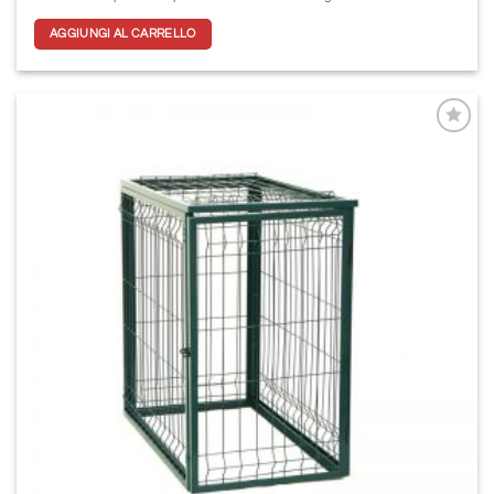
AGGIUNGI AL CARRELLO
Aggiungi
alla lista
dei
desideri