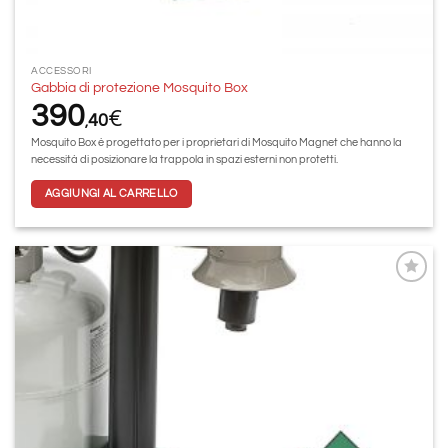
ACCESSORI
Gabbia di protezione Mosquito Box
390
€
40
,
Mosquito Box è progettato per i proprietari di Mosquito Magnet che hanno la
necessità di posizionare la trappola in spazi esterni non protetti.
AGGIUNGI AL CARRELLO
Aggiungi
alla lista
dei
desideri