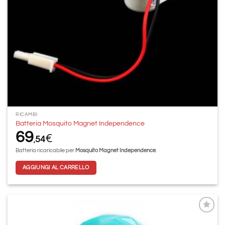
RICAMBI
Batteria Mosquito Magnet Independence
69
€
54
,
Batteria ricaricabile per
Mosquito Magnet Independence
.
AGGIUNGI AL CARRELLO
Aggiungi