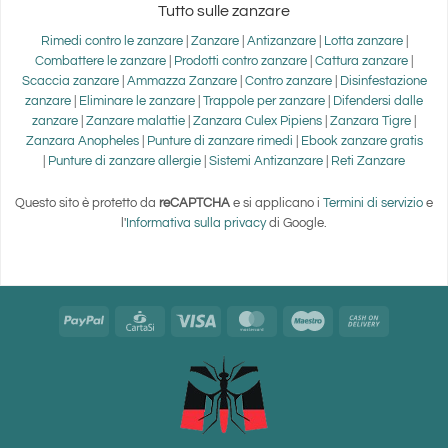
Tutto sulle zanzare
Rimedi contro le zanzare
|
Zanzare
|
Antizanzare
|
Lotta zanzare
|
Combattere le zanzare
|
Prodotti contro zanzare
|
Cattura zanzare
|
Scaccia zanzare
|
Ammazza Zanzare
|
Contro zanzare
|
Disinfestazione
zanzare
|
Eliminare le zanzare
|
Trappole per zanzare
|
Difendersi dalle
zanzare
|
Zanzare malattie
|
Zanzara Culex Pipiens
|
Zanzara Tigre
|
Zanzara Anopheles
|
Punture di zanzare rimedi
|
Ebook zanzare gratis
|
Punture di zanzare allergie
|
Sistemi Antizanzare
|
Reti Zanzare
Questo sito è protetto da
reCAPTCHA
e si applicano i
Termini di servizio
e
l'
Informativa sulla privacy
di Google.
PayPal
CartaSi
Visa
MasterCard
Maestro
Cash
On
Delivery