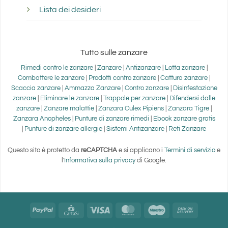
VIA POGGIO ALLE VITI 213
Lista dei desideri
PIANO DI MOMMIO - MASSAROSA Lucca 55054
Italy
Telefono
:
0584960736 - 3286629005
Tutto sulle zanzare
Rimedi contro le zanzare
|
Zanzare
|
Antizanzare
|
Lotta zanzare
|
Maggiori informazioni
Combattere le zanzare
|
Prodotti contro zanzare
|
Cattura zanzare
|
Scaccia zanzare
|
Ammazza Zanzare
|
Contro zanzare
|
Disinfestazione
381.5 km
zanzare
|
Eliminare le zanzare
|
Trappole per zanzare
|
Difendersi dalle
zanzare
|
Zanzare malattie
|
Zanzara Culex Pipiens
|
Zanzara Tigre
|
Direzioni
Zanzara Anopheles
|
Punture di zanzare rimedi
|
Ebook zanzare gratis
|
Punture di zanzare allergie
|
Sistemi Antizanzare
|
Reti Zanzare
AGRIFER
VIA NONANTOLANA 955
Questo sito è protetto da
reCAPTCHA
e si applicano i
Termini di servizio
e
l'
Informativa sulla privacy
di Google.
MODENA MODENA 41100
Italia
Telefono
:
059260453
PayPal
CartaSi
Visa
MasterCard
Maestro
Cash
Email
:
info@agrifermodena.it
On