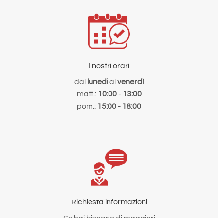
277.4 km
Direzioni
G.M.V. AGRICENTER SRL
VIA CHIANTIGIANA SULLA GREVE, 6
I nostri orari
SAN CASCIANO IN VAL DI PESA FIRENZE 50026
Italia
dal
lunedi
al
venerdì
matt.:
10:00
-
13:00
Telefono
:
055 821 8413
pom.:
15:00 - 18:00
Email
:
ordini@gmvagricenter.it
Maggiori informazioni
298.2 km
Direzioni
F.LLI BULZAGA
Richiesta informazioni
VIA FIRENZE 479
Se hai bisogno di maggiori