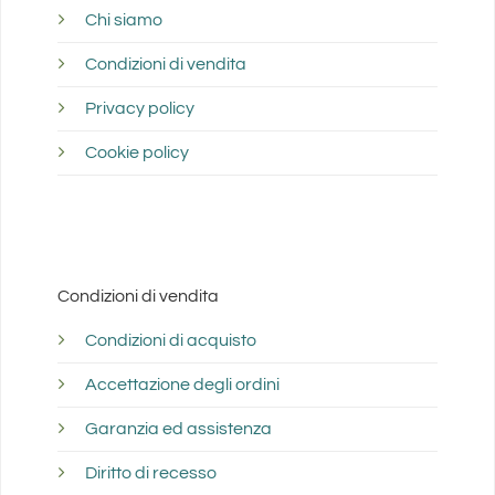
VIA GRAMSCI, 19
Chi siamo
BUDRIO Bologna 40054
Italy
Condizioni di vendita
Privacy policy
Telefono
:
051801149
Cookie policy
Maggiori informazioni
349.5 km
Direzioni
Condizioni di vendita
FERRAMENTA EFFEEMME
VIA BOLOGNA 189
Condizioni di acquisto
FERRARA Ferrara 44122
Italy
Accettazione degli ordini
Garanzia ed assistenza
Telefono
:
0532767969
Email
:
effeemmefe@libero.it
Diritto di recesso