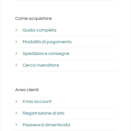
Maggiori informazioni
370.8 km
Come acquistare
Direzioni
Guida completa
RAMPONI SNC
Modalità di pagamento
VIA S. LIBERATA, 35/A
Spedizioni e consegne
CENTO Ferrara 44042
Italy
Cerca rivenditore
Telefono
:
0516836631
Maggiori informazioni
Area clienti
Il mio account
378.1 km
Direzioni
Registrazione al sito
Password dimenticata
POLLICE VERDE SRLS