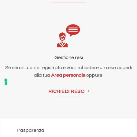
Maggiori informazioni
317.2 km
Direzioni
G.M.V. AGRICENTER SRL
VIA EUGENIO MONTALE 575
PISTOIA Pistoia 51100
Gestione resi
Italy
Se sei un utente registrato e vuoi richiedere un reso accedi
alla tua
Area personale
oppure
Telefono
:
0558218413
RICHIEDI RESO
Maggiori informazioni
339.5 km
Direzioni
Trasparenza
FERRAMENTA LODI