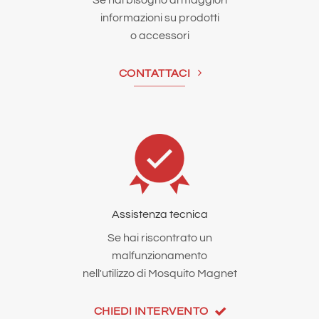
FAENZA Ravenna 48018
informazioni su prodotti
Italy
o accessori
Telefono
:
054643365
Email
:
garden@bulzaga.it
CONTATTACI
Maggiori informazioni
310.7 km
Direzioni
LAGHI ROMANO
VIA SINISTRA CANALE INFERIORE 14
Assistenza tecnica
BAGNACAVALLO Ravenna 48012
Se hai riscontrato un
Italy
malfunzionamento
nell'utilizzo di Mosquito Magnet
Telefono
:
054561567
Email
:
m.laghi@gmail.com
CHIEDI INTERVENTO