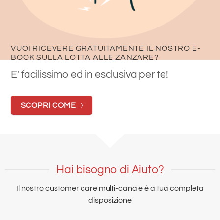
Italy
Telefono
:
0577285138
Maggiori informazioni
VUOI RICEVERE GRATUITAMENTE IL NOSTRO E-
BOOK SULLA LOTTA ALLE ZANZARE?
275.4 km
E' facilissimo ed in esclusiva per te!
Direzioni
SCOPRI COME
VENTURI SAS
VIA CESENATICO 4173
CESENA Forlì Cesena 47521
Italy
Telefono
:
0547311136
Hai bisogno di Aiuto?
Email
:
venturi@venturi.fc.it
Il nostro customer care multi-canale è a tua completa
disposizione
Maggiori informazioni