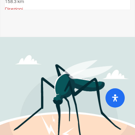
158.3 km
Direzioni
AMENDOLA
VIA G. CAPRIGLIONE, 182
PRAIANO Salerno 84010
Italy
Telefono
:
089 874392
Maggiori informazioni
168.1 km
Direzioni
CE.DI.T SRL
VIA DELL'ARTIGIANATO, 8
SIENA Siena 53100