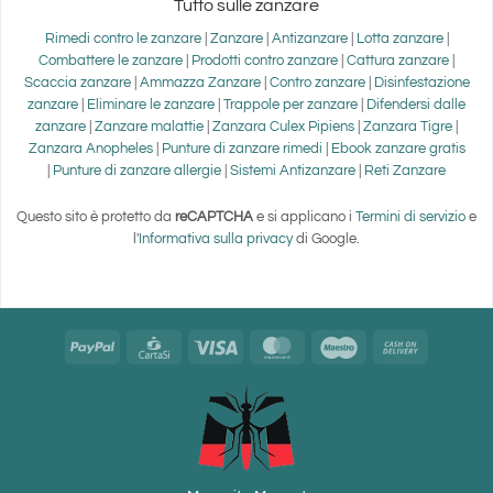
Tutto sulle zanzare
Rimedi contro le zanzare
|
Zanzare
|
Antizanzare
|
Lotta zanzare
|
Combattere le zanzare
|
Prodotti contro zanzare
|
Cattura zanzare
|
Scaccia zanzare
|
Ammazza Zanzare
|
Contro zanzare
|
Disinfestazione
zanzare
|
Eliminare le zanzare
|
Trappole per zanzare
|
Difendersi dalle
zanzare
|
Zanzare malattie
|
Zanzara Culex Pipiens
|
Zanzara Tigre
|
Zanzara Anopheles
|
Punture di zanzare rimedi
|
Ebook zanzare gratis
|
Punture di zanzare allergie
|
Sistemi Antizanzare
|
Reti Zanzare
Questo sito è protetto da
reCAPTCHA
e si applicano i
Termini di servizio
e
l'
Informativa sulla privacy
di Google.
PayPal
CartaSi
Visa
MasterCard
Maestro
Cash
On
Delivery