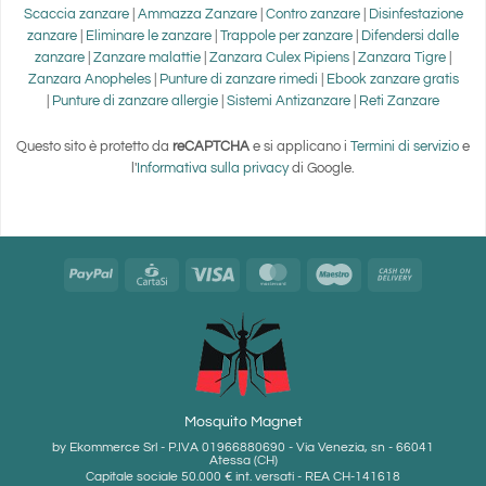
Scaccia zanzare
|
Ammazza Zanzare
|
Contro zanzare
|
Disinfestazione
zanzare
|
Eliminare le zanzare
|
Trappole per zanzare
|
Difendersi dalle
zanzare
|
Zanzare malattie
|
Zanzara Culex Pipiens
|
Zanzara Tigre
|
Zanzara Anopheles
|
Punture di zanzare rimedi
|
Ebook zanzare gratis
|
Punture di zanzare allergie
|
Sistemi Antizanzare
|
Reti Zanzare
Questo sito è protetto da
reCAPTCHA
e si applicano i
Termini di servizio
e
l'
Informativa sulla privacy
di Google.
PayPal
CartaSi
Visa
MasterCard
Maestro
Cash
On
Delivery
Mosquito Magnet
by Ekommerce Srl - P.IVA 01966880690 - Via Venezia, sn - 66041
Atessa (CH)
Capitale sociale 50.000 € int. versati - REA CH-141618