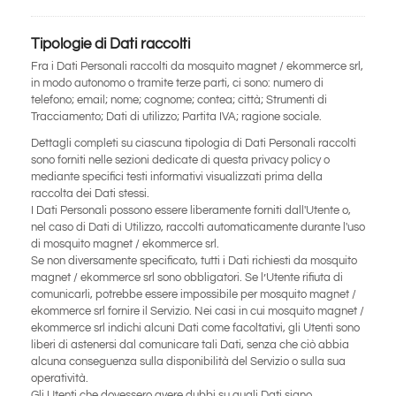
Tipologie di Dati raccolti
Fra i Dati Personali raccolti da mosquito magnet / ekommerce srl,
in modo autonomo o tramite terze parti, ci sono: numero di
telefono; email; nome; cognome; contea; città; Strumenti di
Tracciamento; Dati di utilizzo; Partita IVA; ragione sociale.
Dettagli completi su ciascuna tipologia di Dati Personali raccolti
sono forniti nelle sezioni dedicate di questa privacy policy o
mediante specifici testi informativi visualizzati prima della
raccolta dei Dati stessi.
I Dati Personali possono essere liberamente forniti dall'Utente o,
nel caso di Dati di Utilizzo, raccolti automaticamente durante l'uso
di mosquito magnet / ekommerce srl.
Se non diversamente specificato, tutti i Dati richiesti da mosquito
magnet / ekommerce srl sono obbligatori. Se l’Utente rifiuta di
comunicarli, potrebbe essere impossibile per mosquito magnet /
ekommerce srl fornire il Servizio. Nei casi in cui mosquito magnet /
ekommerce srl indichi alcuni Dati come facoltativi, gli Utenti sono
liberi di astenersi dal comunicare tali Dati, senza che ciò abbia
alcuna conseguenza sulla disponibilità del Servizio o sulla sua
operatività.
Gli Utenti che dovessero avere dubbi su quali Dati siano