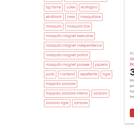
bg home
culex
ecologico
ekoblock
lurex
mosquitaire
mosquito
mosquito box
mosquito magnet executive
mosquito magnet independence
A
mosquito magnet patriot
Ga
B
mosquito magnet pioneer
pipiens
pods
r-octenol
repellente
tigre
Mo
trappola zanzare
pr
ha
trappola zanzare interno
zanzara
tr
zanzara tigre
zanzare