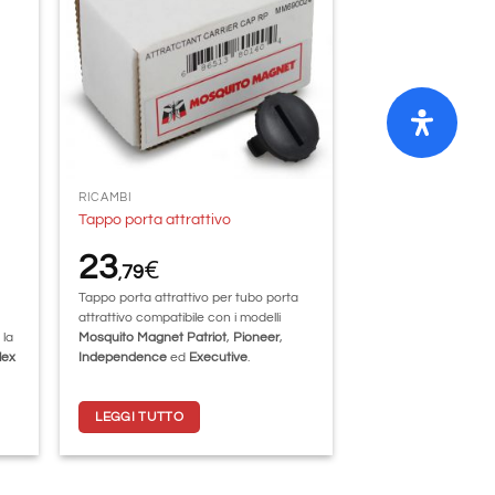
deri
desideri
RICAMBI
Tappo porta attrattivo
23
€
79
,
Tappo porta attrattivo per tubo porta
attrattivo compatibile con i modelli
 la
Mosquito Magnet Patriot
,
Pioneer
,
lex
Independence
ed
Executive
.
LEGGI TUTTO