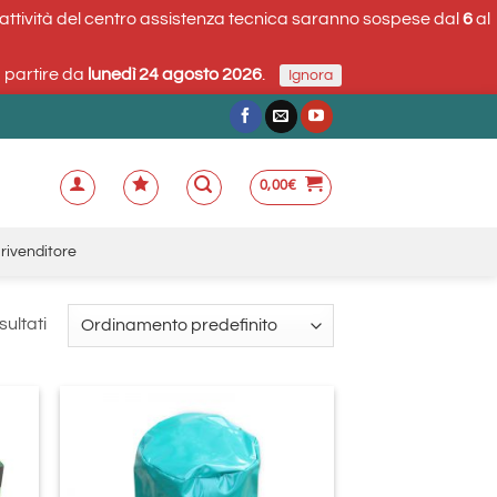
 attività del centro assistenza tecnica saranno sospese dal
6
al
a partire da
lunedì 24 agosto 2026
.
Ignora
0
,
00
€
rivenditore
sultati
ungi
Aggiungi
lista
alla lista
i
dei
deri
desideri