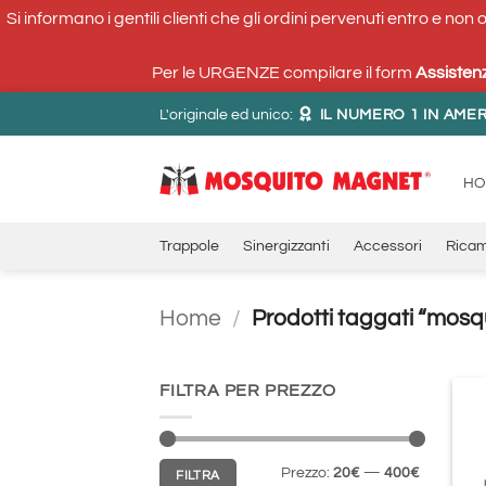
Si informano i gentili clienti che gli ordini pervenuti entro e non
Per le URGENZE compilare il form
Assisten
Salta
L'originale ed unico:
IL NUMERO 1 IN AMER
ai
contenuti
H
Trappole
Sinergizzanti
Accessori
Ricam
Home
/
Prodotti taggati “mosq
FILTRA PER PREZZO
Prezzo
Prezzo
Prezzo:
20€
—
400€
FILTRA
Min
Max