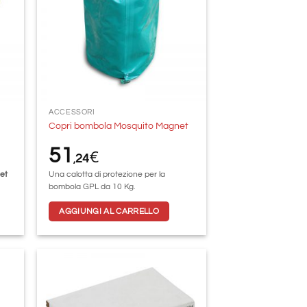
ACCESSORI
Copri bombola Mosquito Magnet
51
€
24
,
et
Una calotta di protezione per la
bombola GPL da 10 Kg.
AGGIUNGI AL CARRELLO
ungi
Aggiungi
lista
alla lista
i
dei