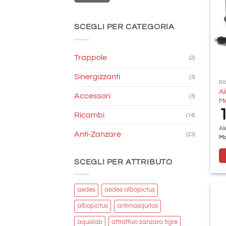
SCEGLI PER CATEGORIA
Trappole
(2)
Sinergizzanti
(3)
RI
Al
Accessori
(3)
M
Ricambi
(14)
Al
Anti-Zanzare
(23)
Ma
SCEGLI PER ATTRIBUTO
aedes
aedes albopictus
albopictus
antimosquitos
aqualab
attrattivo zanzara tigre