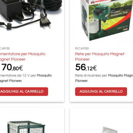
CAMBI
RICAMBI
imentatore per Mosquito
Rete per Mosquito Magnet
agnet Pioneer
Pioneer
170
56
€
€
80
12
,
,
imentatore da 12 V per
Mosquito
Rete di ricambio per
Mosquito Magn
gnet Pioneer
.
Pioneer
.
AGGIUNGI AL CARRELLO
AGGIUNGI AL CARRELLO
Aggiungi
Aggi
alla lista
alla 
dei
de