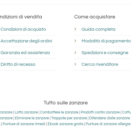
ndizioni di vendita
Come acquistare
Condizioni di acquisto
Guida completa
Accettazione degli ordini
Modalità di pagamento
Garanzia ed assistenza
Spedizioni e consegne
Diritto di recesso
Cerca rivenditore
Tutto sulle zanzare
zanzare
|
Lotta zanzare
|
Combattere le zanzare
|
Prodotti contro zanzare
|
Cattu
 zanzare
|
Eliminare le zanzare
|
Trappole per zanzare
|
Difendersi dalle zanzare
s
|
Punture di zanzare rimedi
|
Ebook zanzare gratis
|
Punture di zanzare allergie