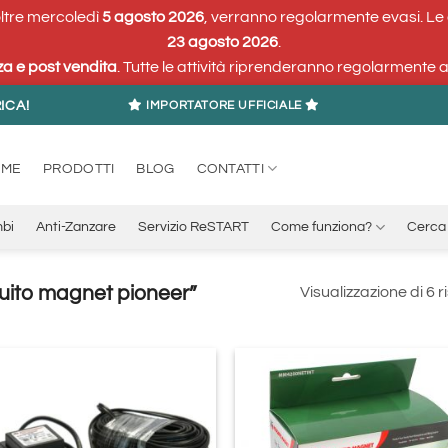
 oltre mercoledì
5 agosto 2026
, verranno regolarmente evasi. Le
23 agosto 2026
.
za e post vendita
. Tutte le attività riprenderanno regolarmente 
ICA!
IMPORTATORE UFFICIALE
OME
PRODOTTI
BLOG
CONTATTI
bi
Anti-Zanzare
Servizio ReSTART
Come funziona?
Cerca 
uito magnet pioneer”
Visualizzazione di 6 ri
Aggiungi
Aggi
alla lista
alla 
dei
de
desideri
desi