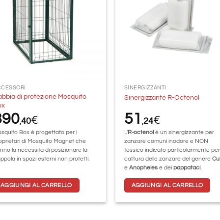
desideri
desi
CCESSORI
SINERGIZZANTI
bbia di protezione Mosquito
Sinergizzante R-Octenol
ox
390
51
€
€
40
24
,
,
squito Box è progettato per i
L'
R-octenol
è un sinergizzante per
oprietari di Mosquito Magnet che
zanzare comuni inodore e NON
nno la necessità di posizionare la
tossico indicato particolarmente per
appola in spazi esterni non protetti.
cattura delle zanzare del genere
Cu
e
Anopheles
e dei
pappataci
.
AGGIUNGI AL CARRELLO
AGGIUNGI AL CARRELLO