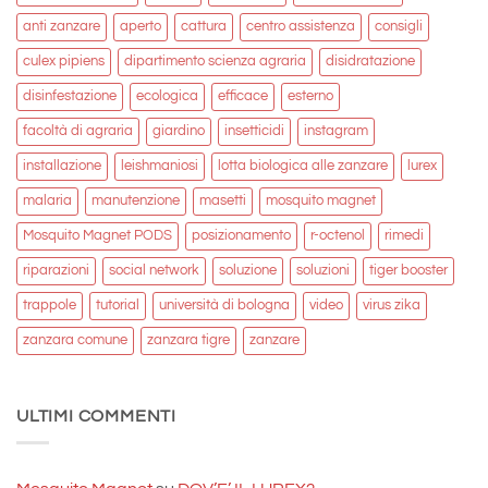
anti zanzare
aperto
cattura
centro assistenza
consigli
culex pipiens
dipartimento scienza agraria
disidratazione
disinfestazione
ecologica
efficace
esterno
facoltà di agraria
giardino
insetticidi
instagram
installazione
leishmaniosi
lotta biologica alle zanzare
lurex
malaria
manutenzione
masetti
mosquito magnet
Mosquito Magnet PODS
posizionamento
r-octenol
rimedi
riparazioni
social network
soluzione
soluzioni
tiger booster
trappole
tutorial
università di bologna
video
virus zika
zanzara comune
zanzara tigre
zanzare
ULTIMI COMMENTI