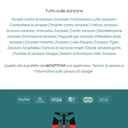
Tutto sulle zanzare
Rimedi contro le zanzare
|
Zanzare
|
Antizanzare
|
Lotta zanzare
|
Combattere le zanzare
|
Prodotti contro zanzare
|
Cattura zanzare
|
Scaccia zanzare
|
Ammazza Zanzare
|
Contro zanzare
|
Disinfestazione
zanzare
|
Eliminare le zanzare
|
Trappole per zanzare
|
Difendersi dalle
zanzare
|
Zanzare malattie
|
Zanzara Culex Pipiens
|
Zanzara Tigre
|
Zanzara Anopheles
|
Punture di zanzare rimedi
|
Ebook zanzare gratis
|
Punture di zanzare allergie
|
Sistemi Antizanzare
|
Reti Zanzare
Questo sito è protetto da
reCAPTCHA
e si applicano i
Termini di servizio
e
l'
Informativa sulla privacy
di Google.
PayPal
CartaSi
Visa
MasterCard
Maestro
Cash
On
Delivery