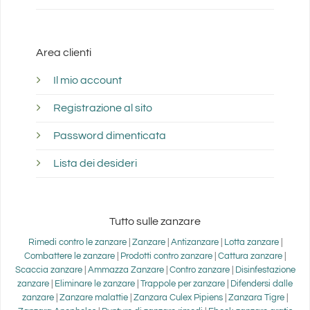
Area clienti
Il mio account
Registrazione al sito
Password dimenticata
Lista dei desideri
Tutto sulle zanzare
Rimedi contro le zanzare
|
Zanzare
|
Antizanzare
|
Lotta zanzare
|
Combattere le zanzare
|
Prodotti contro zanzare
|
Cattura zanzare
|
Scaccia zanzare
|
Ammazza Zanzare
|
Contro zanzare
|
Disinfestazione
zanzare
|
Eliminare le zanzare
|
Trappole per zanzare
|
Difendersi dalle
zanzare
|
Zanzare malattie
|
Zanzara Culex Pipiens
|
Zanzara Tigre
|