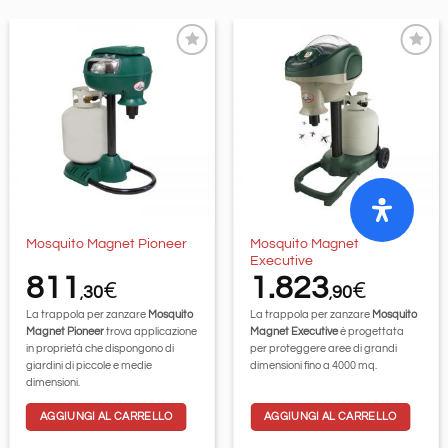
Aggiungi
Aggiungi
alla lista
alla lista
dei
dei
desideri
desideri
Mosquito Magnet
Mosquito Magnet Pioneer
Executive
811
1.823
€
€
30
90
,
,
La trappola per zanzare
Mosquito
La trappola per zanzare
Mosquito
Magnet Pioneer
trova applicazione
Magnet Executive
è progettata
in proprietà che dispongono di
per proteggere aree di grandi
giardini di piccole e medie
dimensioni fino a 4000 mq.
dimensioni.
AGGIUNGI AL CARRELLO
AGGIUNGI AL CARRELLO